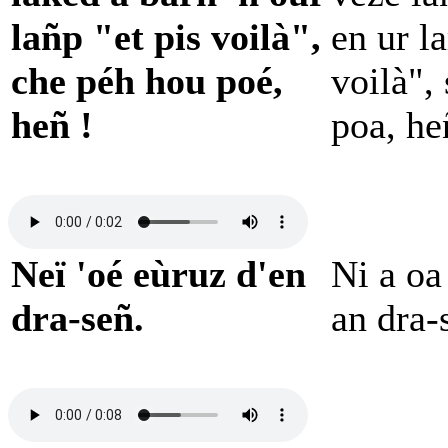
lañp "et pis voilà",
en ur l
che péh hou poé,
voilà",
heñ !
poa, he
Neï 'oé eùruz d'en
Ni a oa
dra-señ.
an dra-