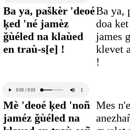
Ba ya, paškèr 'deoé
Ba ya, 
ķed 'né jamèz
doa ket
ǧùéled na klaùed
james g
en traù-s[e] !
klevet 
!
Mè 'deoé ķed 'noñ
Mes n'e
jaméz ǧùéled na
anezha