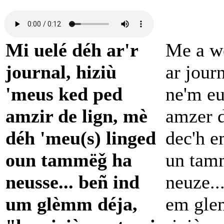
Mi uelé déh ar'r
Me a we
journal, hiziù
ar journ
'meus ked ped
ne'm eu
amzir de lign, mè
amzer d
déh 'meu(s) linged
dec'h e
oun tammëǧ ha
un tam
neusse... beñ ind
neuze..
um glèmm déja,
em glem