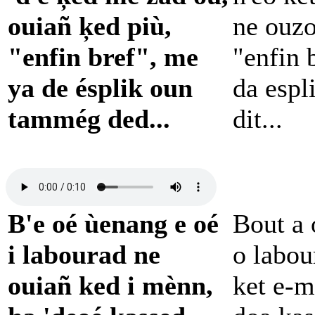
ouiañ ķed più,
ne ouzo
"enfin bref", me
"enfin 
ya de ésplik oun
da espl
tammég ded...
dit...
B'e oé ùenang e oé
Bout a 
i labourad ne
o labou
ouiañ ked i mènn,
ket e-m