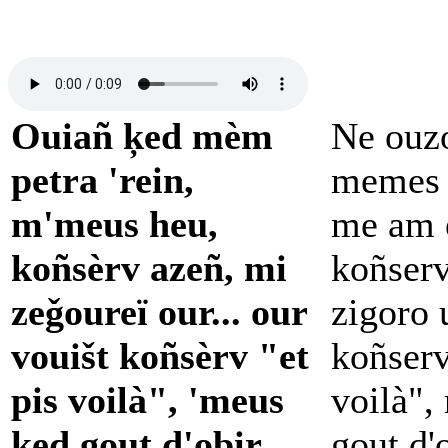
Ouiañ ķed mèm
Ne ouz
petra 'rein,
memes p
m'meus heu,
me am 
koñsèrv azeñ, mi
koñserv
zeǧoureï our... our
zigoro u
vouišt koñsèrv "et
koñserv
pis voilà", 'meus
voilà",
ķed gout d'obir
gout d'