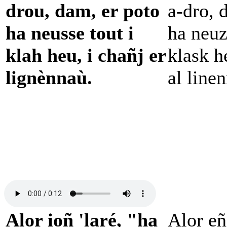
drou, dam, er poto
a-dro, 
ha neusse tout i
ha neuz
klah heu, i chañj er
klask h
lignènnaù.
al line
Alor ioñ 'laré, "ha
Alor eñ