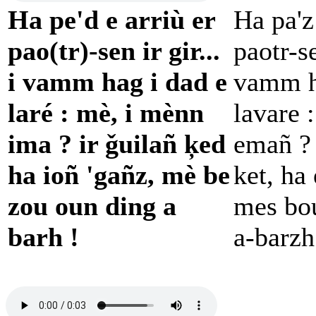
Ha pe'd e arriù er
Ha pa'z
pao(tr)-sen ir gir...
paotr-se
i vamm hag i dad e
vamm h
laré : mè, i mènn
lavare 
ima ? ir ǧuilañ ķed
emañ ?
ha ioñ 'gañz, mè be
ket, ha
zou oun ding a
mes bou
barh !
a-barzh