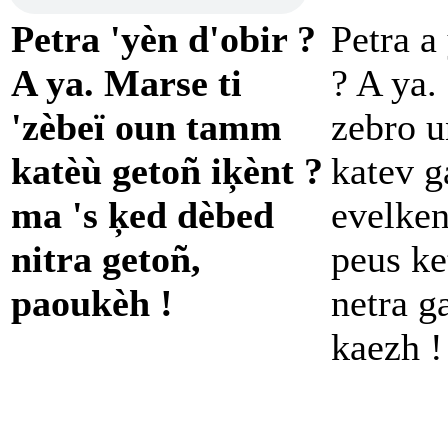
Petra 'yèn d'obir ?
Petra a
A ya. Marse ti
? A ya.
'zèbeï oun tamm
zebro 
katèù getoñ iķènt ?
katev g
ma 's ķed dèbed
evelken
nitra getoñ,
peus ke
paoukèh !
netra g
kaezh !