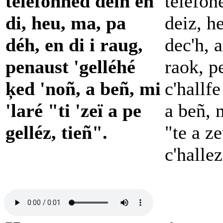
téléfonned dein en
telefon
di, heu, ma, pa
deiz, h
déh, en di i raug,
dec'h, 
penaust 'gelléhé
raok, p
ķed 'noñ, a beñ, mi
c'hallf
'laré "ti 'zeï a pe
a beñ, 
gelléz, tieñ".
"te a z
c'hallez