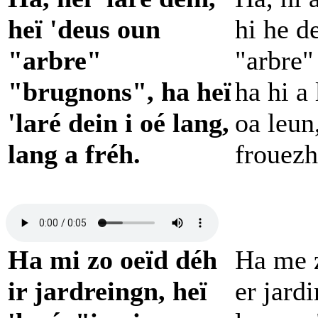
heï 'deus oun
hi he d
"arbre"
"arbre"
"brugnons", ha heï
ha hi a
'laré dein i oé lang,
oa leun
lang a fréh.
frouezh
Ha mi zo oeïd déh
Ha me z
ir jardreingn, heï
er jardi