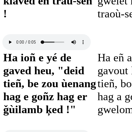
klaved en traù-señ
gwelet 
!
traoù-s
Ha ioñ e yé de
Ha eñ a
gaved heu, "deid
gavout 
tieñ, be zou ùenang
tieñ, b
hag e goñz hag er
hag a g
ǧùilamb ķed !"
gwelom