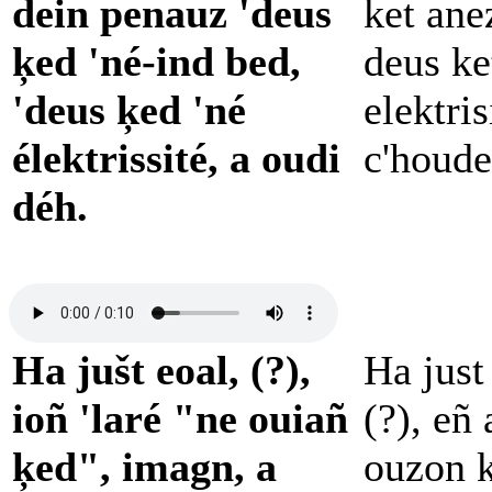
dein penauz 'deus
ket ane
ķed 'né-ind bed,
deus ke
'deus ķed 'né
elektris
élektrissité, a oudi
c'houde
déh.
Ha jušt eoal, (?),
Ha just
ioñ 'laré "ne ouiañ
(?), eñ 
ķed", imagn, a
ouzon k