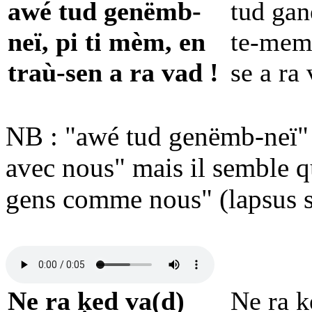
awé tud genëmb-
tud gan
neï, pi ti mèm, en
te-meme
traù-sen a ra vad !
se a ra 
NB : "awé tud genëmb-neï" d
avec nous" mais il semble qu
gens comme nous" (lapsus su
Ne ra ķed va(d)
Ne ra k