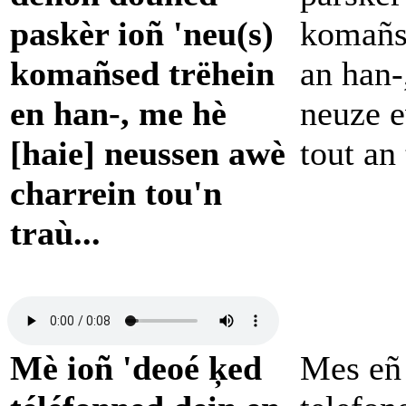
paskèr ioñ 'neu(s)
komañse
komañsed trëhein
an han-
en han-, me hè
neuze e
[haie] neussen awè
tout an 
charrein tou'n
traù...
Mè ioñ 'deoé ķed
Mes eñ 