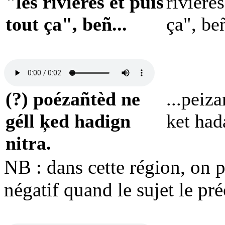
"les rivières et puis
rivières
tout ça", beñ...
ça", beñ
(?) poézañtèd ne
...peiza
géll ķed hadign
ket had
nitra.
NB : dans cette région, on p
négatif quand le sujet le pr