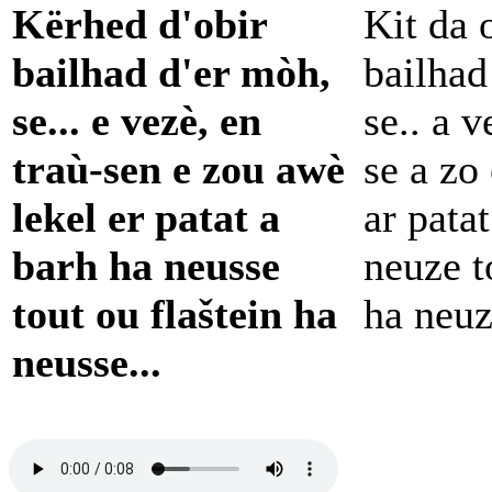
Kërhed d'obir
Kit da 
bailhad d'er mòh,
bailhad
se... e vezè, en
se.. a v
traù-sen e zou awè
se a zo 
lekel er patat a
ar pata
barh ha neusse
neuze t
tout ou flaštein ha
ha neuz
neusse...