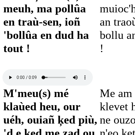
meuh, ma pollûa
muioc'h
en traù-sen, ioñ
an trao
'bollûa en dud ha
bollu a
tout !
!
M'meu(s) mé
Me am 
klaùed heu, our
klevet 
uéh, ouiañ ķed più,
ne ouzo
'd e ķed me zad ou,
n'eo ke