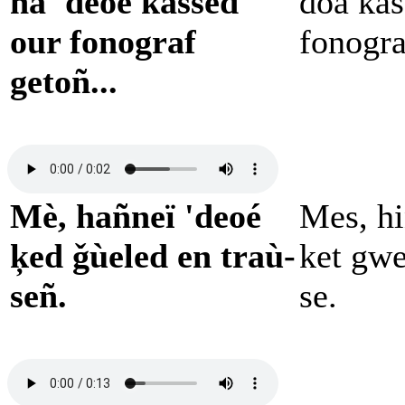
ha 'deoé kassed
doa kas
our fonograf
fonogra
getoñ...
Mè, hañneï 'deoé
Mes, hi
ķed ǧùeled en traù-
ket gwe
señ.
se.