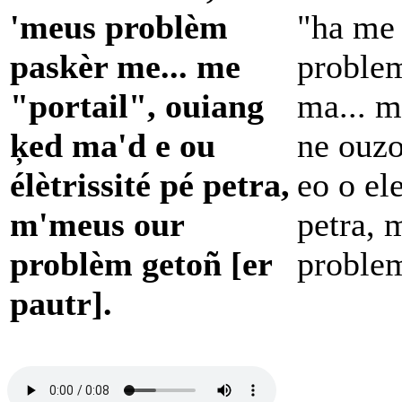
'meus problèm
"ha me 
paskèr me... me
proble
"portail", ouiang
ma... m
ķed ma'd e ou
ne ouzo
élètrissité pé petra,
eo o ele
m'meus our
petra, 
problèm getoñ [er
problem
pautr].