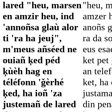
lared "heu, marsen
"heu, m
en amzir heu, ind
amzer h
'annoñsa glaù alor
anoñs g
ti 'ra ha jeuj",
ra da s
m'meus añséed ne
eus esa
ouiañ ķed péd
ket pet
ķùèh hag en
an tele
téléfonn 'ǧèrhé
ket, ha
ķed, ha ioñ 'za
justama
justemañ de lared
din pen