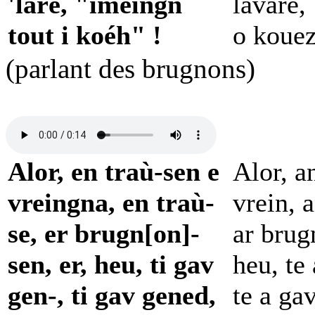
'laré, "imeingn
lavare,
tout i koéh" !
o kouez
(parlant des brugnons)
Alor, en traù-sen e
Alor, a
vreingna, en traù-
vrein, 
se, er brugn[on]-
ar brug
sen, er, heu, ti gav
heu, te
gen-, ti gav gened,
te a gav