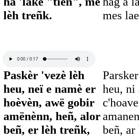
ha 'lakè "tieñ", mè
hag a l
lèh treñk.
mes lae
Paskèr 'vezè lèh
Parsker
heu, neï e namè er
heu, ni
hoèvèn, awë gobir
c'hoave
amënènn, heñ, alor
amanenn
beñ, er lèh treñk,
beñ, ar