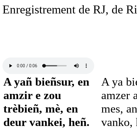
Enregistrement de RJ, de Ria
A yañ bieñsur, en
A ya bi
amzir e zou
amzer a
trèbieñ, mè, en
mes, an
deur vankei, heñ.
vanko, 