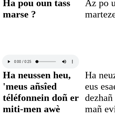
Ha pou oun tass
Az po u
marse ?
marteze
Ha neussen heu,
Ha neu
'meus añsîed
eus esa
téléfonnein doñ er
dezhañ 
miti-men awè
mañ evi