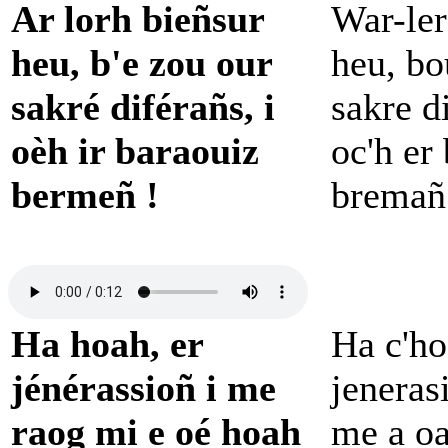
Ar lorh bieñsur
War-ler
heu, b'e zou our
heu, bo
sakré diférañs, i
sakre d
oèh ir baraouiz
oc'h er
bermeñ !
bremañ
Ha hoah, er
Ha c'ho
jénérassioñ i me
jeneras
raog mi e oé hoah
me a oa