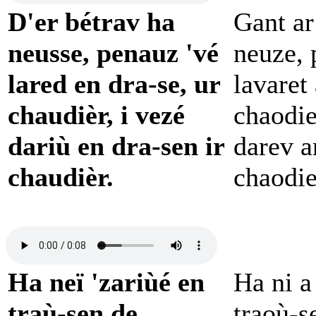
D'er bétrav ha
Gant ar
neusse, penauz 'vé
neuze, 
lared en dra-se, ur
lavaret 
chaudièr, i vezé
chaodie
dariù en dra-sen ir
darev a
chaudièr.
chaodie
Ha neï 'zariùé en
Ha ni a
traù-sen de...
traoù-s