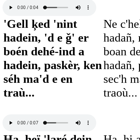
'Gell ķed 'nint
Ne c'he
hadein, 'd e ǧ' er
hadañ, 
boén dehé-ind a
boan de
hadein, paskèr, ken
hadañ, 
séh ma'd e en
sec'h m
traù...
traoù...
Ha, heï 'laré dein,
Ha, hi 