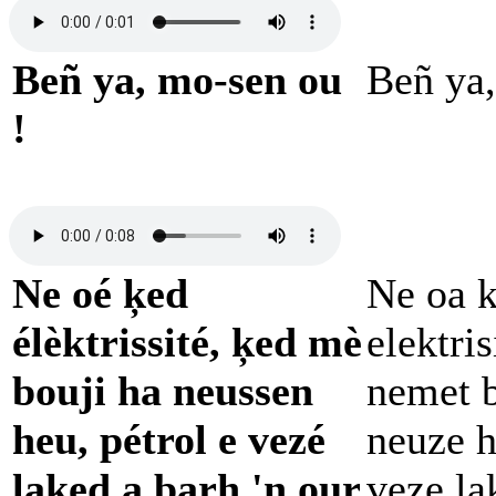
Beñ ya, mo-sen ou
Beñ ya,
!
Ne oé ķed
Ne oa k
élèktrissité, ķed mè
elektris
bouji ha neussen
nemet b
heu, pétrol e vezé
neuze h
laked a barh 'n our
veze la