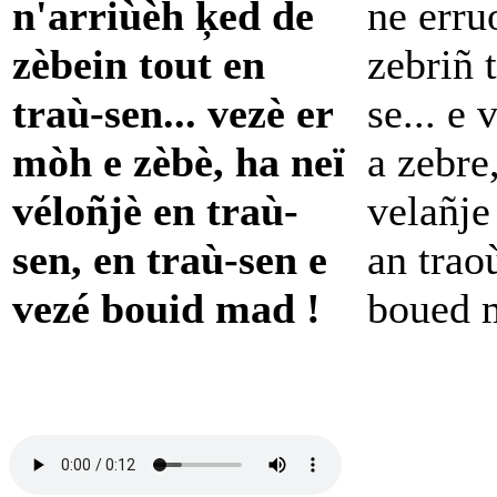
n'arriùèh ķed de
ne erru
zèbein tout en
zebriñ 
traù-sen... vezè er
se... e
mòh e zèbè, ha neï
a zebre,
véloñjè en traù-
velañje
sen, en traù-sen e
an trao
vezé bouid mad !
boued 