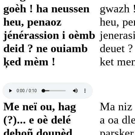
goèh ! ha neussen
gwazh 
heu, penaoz
heu, pe
jénérassion i oèmb
jeneras
deid ? ne ouiamb
deuet 
ķed mèm !
ket me
Me neï ou, hag
Ma niz 
(?)... e oè delé
a oa dl
dehoñ dounèd
parsker