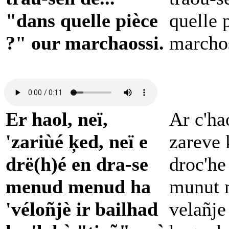
"dans quelle pièce
quelle 
?" our marchaossi.
marcho
Er haol, neï,
Ar c'hao
'zariùé ķed, neï e
zareve k
drë(h)é en dra-se
droc'he
menud menud ha
munut 
'véloñjè ir bailhad
velañje