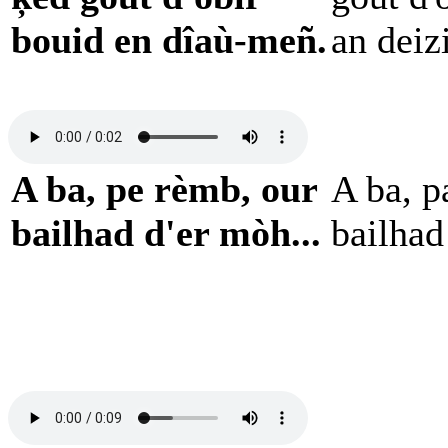
bouid en dîaù-meñ.
an deiz
A ba, pe rèmb, our
A ba, p
bailhad d'er mòh...
bailhad