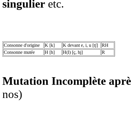
singulier
etc.
Consonne d'origine
K [k]
K devant e, i, u [tʃ]
RH
Consonne mutée
H [h]
H(I) [ç, hj]
R
Mutation Incomplète après
nos)