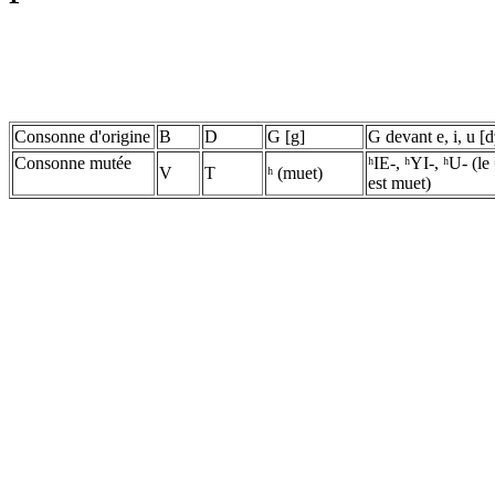
Consonne d'origine
B
D
G [g]
G devant e, i, u [d
Consonne mutée
ʰIE-, ʰYI-, ʰU- (le 
V
T
ʰ (muet)
est muet)