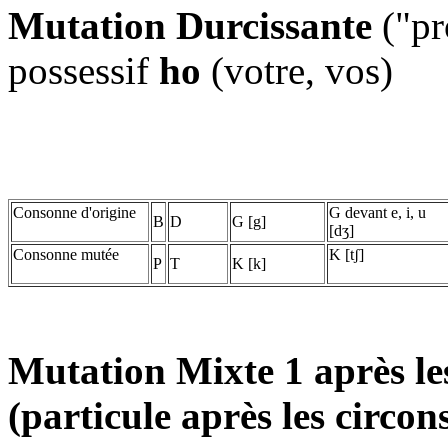
Mutation Durcissante
("pr
possessif
ho
(votre, vos)
Consonne d'origine
G devant e, i, u
B
D
G [g]
[dʒ]
Consonne mutée
K [tʃ]
P
T
K [k]
Mutation Mixte 1 après les
(particule après les circons