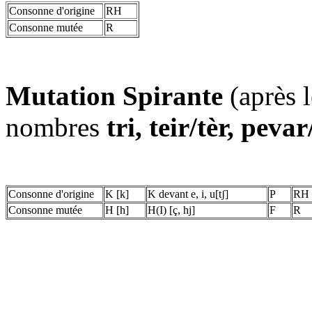
Consonne d'origine
RH
Consonne mutée
R
Mutation Spirante
(après l
nombres
tri, teir/tèr, pev
Consonne d'origine
K [k]
K devant e, i, u[tʃ]
P
RH
Consonne mutée
H [h]
H(I) [ç, hj]
F
R