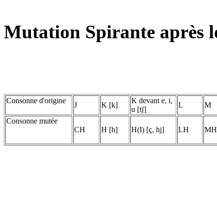
Mutation Spirante après le
Consonne d'origine
K devant e, i,
J
K [k]
L
M
u [tʃ]
Consonne mutée
CH
H [h]
H(I) [ç, hj]
LH
MH