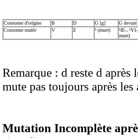
Consonne d'origine
B
D
G [g]
G devant e
Consonne mutée
V
Z
ʰ (muet)
ʰIE-, ʰYI-,
muet)
Remarque : d reste d après l
mute pas toujours après les a
Mutation Incomplète après