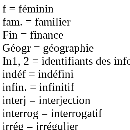
f = féminin
fam. = familier
Fin = finance
Géogr = géographie
In1, 2 = identifiants des in
indéf = indéfini
infin. = infinitif
interj = interjection
interrog = interrogatif
irrég = irrégulier