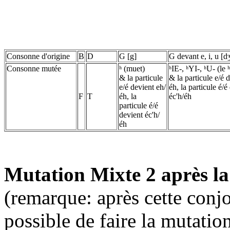
Consonne d'origine
B
D
G [g]
G devant e, i, u [d
Consonne mutée
ʰ (muet)
ʰIE-, ʰYI-, ʰU- (le 
& la particule
& la particule e/é 
e/é devient eh/
éh, la particule é/é
F
T
éh, la
éc'h/éh
particule é/é
devient éc'h/
éh
Mutation Mixte 2 après l
(remarque: après cette conjo
possible de faire la mutatio